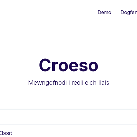
Demo
Dogfen
Croeso
Mewngofnodi i reoli eich llais
Ebost