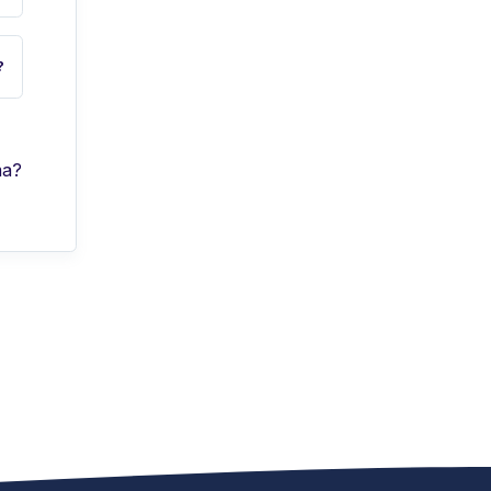
?
ma?