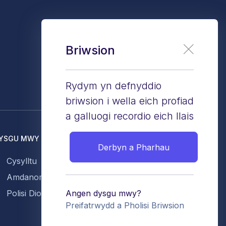
Briwsion
Rydym yn defnyddio
briwsion i wella eich profiad
a galluogi recordio eich llais
YSGU MWY
Derbyn a Pharhau
Cysylltu
Amdanom
Polisi Diogelwch Gwybodaeth
Angen dysgu mwy?
Preifatrwydd a Pholisi Briwsion